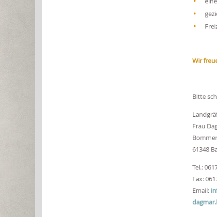
eine
gezi
Frei
Wir freu
Bitte sc
Landgräf
Frau Da
Bommers
61348 B
Tel.: 061
Fax: 061
Email:
in
dagmar.h