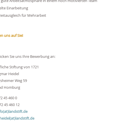
 gute Arbeitsatmosphäre in einem hoch motivierten Team
elte Einarbeitung
zeitausgleich für Mehrarbeit
en uns auf Sie!
hicken Sie uns Ihre Bewerbung an:
liche Stiftung von 1721
gmar Heidel
heimer Weg 59
ad Homburg
72 45 460 0
72 45 460 12
fo(at)landstift.de
eidel(at)landstift.de