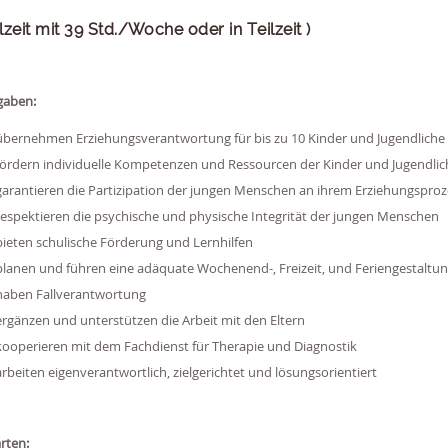
llzeit mit 39 Std./Woche oder in Teilzeit )
gaben:
übernehmen Erziehungsverantwortung für bis zu 10 Kinder und Jugendliche
fördern individuelle Kompetenzen und Ressourcen der Kinder und Jugendli
garantieren die Partizipation der jungen Menschen an ihrem Erziehungsproz
respektieren die psychische und physische Integrität der jungen Menschen
bieten schulische Förderung und Lernhilfen
planen und führen eine adäquate Wochenend-, Freizeit, und Feriengestaltu
haben Fallverantwortung
ergänzen und unterstützen die Arbeit mit den Eltern
kooperieren mit dem Fachdienst für Therapie und Diagnostik
arbeiten eigenverantwortlich, zielgerichtet und lösungsorientiert
rten: