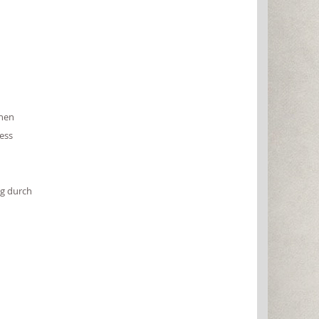
chen
ess
ng durch